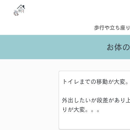
歩行や立ち座
お体
トイレまでの移動が大変
外出したいが段差があり
りが大変。。。