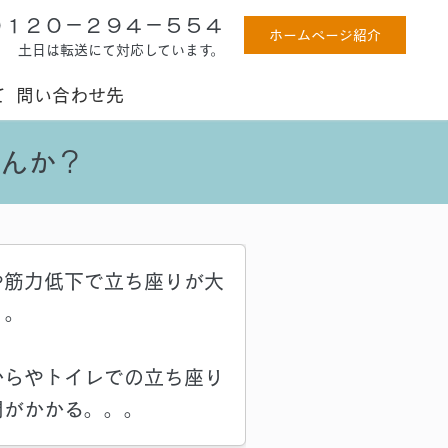
０１２０－２９４－５５４
ホームページ紹介
:00 土日は転送にて対応しています。
て
問い合わせ先
んか？
や筋力低下で立ち座りが大
。。
からやトイレでの立ち座り
間がかかる。。。